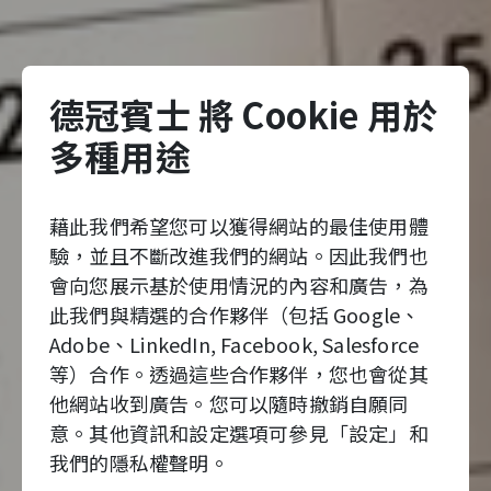
德冠賓士 將 Cookie 用於
多種用途
藉此我們希望您可以獲得網站的最佳使用體
驗，並且不斷改進我們的網站。因此我們也
會向您展示基於使用情況的內容和廣告，為
此我們與精選的合作夥伴（包括 Google、
Adobe、LinkedIn, Facebook, Salesforce
等）合作。透過這些合作夥伴，您也會從其
他網站收到廣告。您可以隨時撤銷自願同
意。其他資訊和設定選項可參見「設定」和
我們的隱私權聲明。